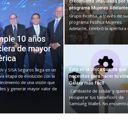
crecimiento impulsada por 
programa Mujeres Adelante
Grupo Ficohsa, a través de su
programa Ficohsa Mujeres
Adelante, celebró la apertura 
....
mple 10 años
ciera de mayor
érica
Esta es la única cuenta que
N y SISA Seguros llega en un
va etapa de evolución con la
necesitas para hacer tu vid
lecimiento de una visión que
Galaxy más fácil
des y generar mayor valor de
Cambiaste de celular y quier
recuperar tus beneficios de
Samsung Wallet. No encuentras 