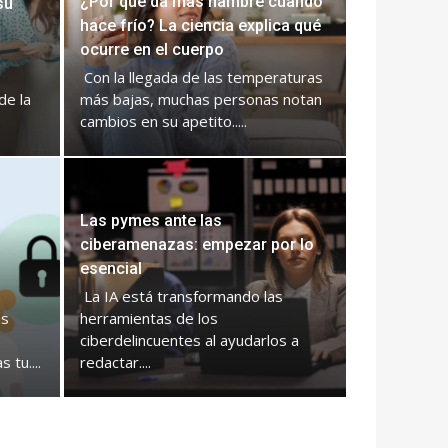
¿Por qué da más hambre cuando
su
hace frío? La ciencia explica qué
ocurre en el cuerpo
Con la llegada de las temperaturas
de la
más bajas, muchas personas notan
cambios en su apetito.....
Las pymes ante las
ciberamenazas: empezar por lo
a
esencial
La IA está transformando las
es
herramientas de los
ciberdelincuentes al ayudarlos a
tu....
redactar....