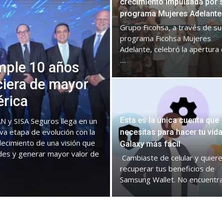
crecimiento impulsada por 
programa Mujeres Adelante
Grupo Ficohsa, a través de su
programa Ficohsa Mujeres
Adelante, celebró la apertura 
....
mple 10 años
ciera de mayor
érica
Esta es la única cuenta que
N y SISA Seguros llega en un
va etapa de evolución con la
necesitas para hacer tu vid
lecimiento de una visión que
Galaxy más fácil
des y generar mayor valor de
Cambiaste de celular y quier
recuperar tus beneficios de
Samsung Wallet. No encuentras 