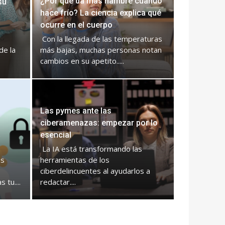
¿Por qué da más hambre cuando
su
hace frío? La ciencia explica qué
ocurre en el cuerpo
Con la llegada de las temperaturas
de la
más bajas, muchas personas notan
cambios en su apetito.....
Las pymes ante las
ciberamenazas: empezar por lo
a
esencial
La IA está transformando las
es
herramientas de los
ciberdelincuentes al ayudarlos a
tu....
redactar....